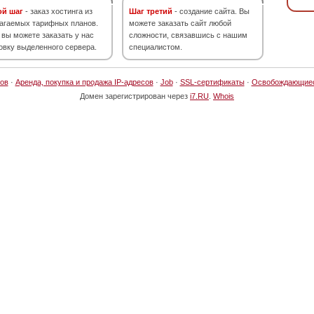
ой шаг
- заказ хостинга из
Шаг третий
- создание сайта. Вы
агаемых тарифных планов.
можете заказать сайт любой
 вы можете заказать у нас
сложности, связавшись с нашим
овку выделенного сервера.
специалистом.
ов
·
Аренда, покупка и продажа IP-адресов
·
Job
·
SSL-сертификаты
·
Освобождающие
Домен зарегистрирован через
i7.RU
.
Whois