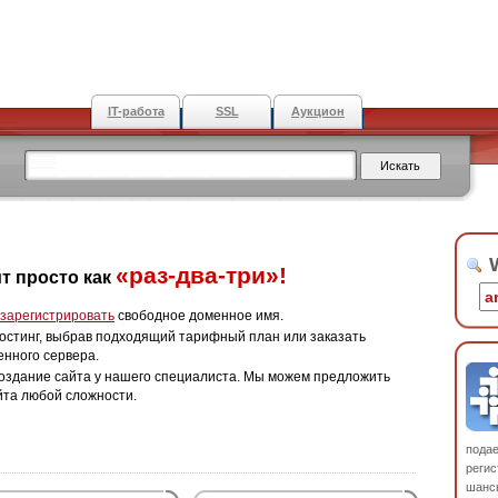
IT-работа
SSL
Аукцион
W
«раз-два-три»!
т просто как
зарегистрировать
свободное доменное имя.
остинг, выбрав подходящий тарифный план или заказать
енного сервера.
оздание сайта у нашего специалиста. Мы можем предложить
йта любой сложности.
пода
регис
шанс