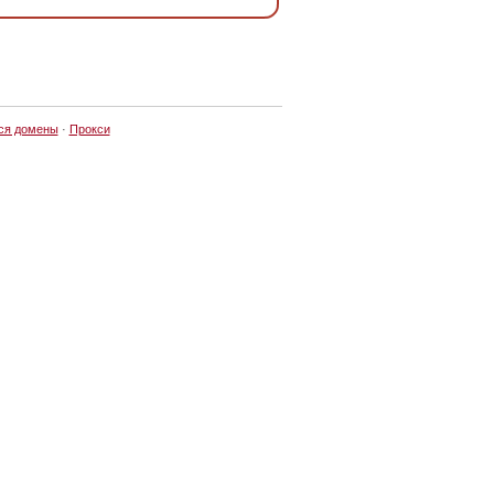
ся домены
·
Прокси