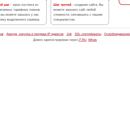
ой шаг
- заказ хостинга из
Шаг третий
- создание сайта. Вы
агаемых тарифных планов.
можете заказать сайт любой
 вы можете заказать у нас
сложности, связавшись с нашим
овку выделенного сервера.
специалистом.
ов
·
Аренда, покупка и продажа IP-адресов
·
Job
·
SSL-сертификаты
·
Освобождающие
Домен зарегистрирован через
i7.RU
.
Whois