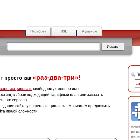
IT-работа
SSL
Аукцион
W
«раз-два-три»!
т просто как
зарегистрировать
свободное доменное имя.
остинг, выбрав подходящий тарифный план или заказать
енного сервера.
оздание сайта у нашего специалиста. Мы можем предложить
йта любой сложности.
пода
регис
шанс