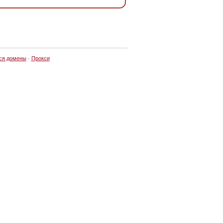
ся домены
·
Прокси