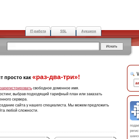
IT-работа
SSL
Аукцион
W
«раз-два-три»!
т просто как
зарегистрировать
свободное доменное имя.
остинг, выбрав подходящий тарифный план или заказать
енного сервера.
оздание сайта у нашего специалиста. Мы можем предложить
йта любой сложности.
пода
регис
шанс