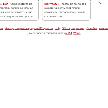
ой шаг
- заказ хостинга из
Шаг третий
- создание сайта. Вы
агаемых тарифных планов.
можете заказать сайт любой
 вы можете заказать у нас
сложности, связавшись с нашим
овку выделенного сервера.
специалистом.
ов
·
Аренда, покупка и продажа IP-адресов
·
Job
·
SSL-сертификаты
·
Освобождающие
Домен зарегистрирован через
i7.RU
.
Whois