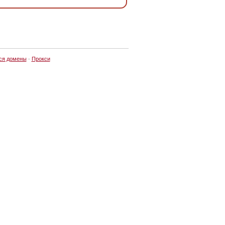
ся домены
·
Прокси