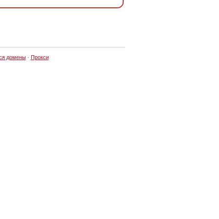
ся домены
·
Прокси