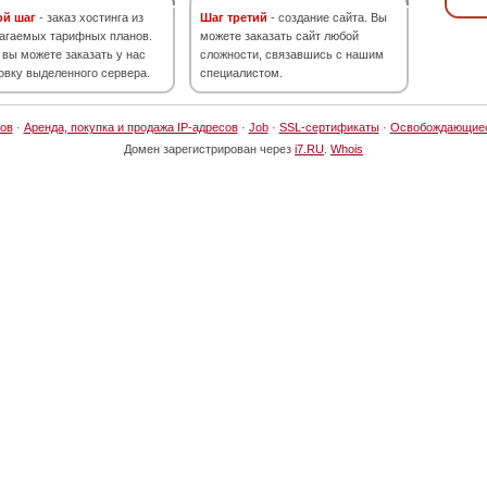
ой шаг
- заказ хостинга из
Шаг третий
- создание сайта. Вы
агаемых тарифных планов.
можете заказать сайт любой
 вы можете заказать у нас
сложности, связавшись с нашим
овку выделенного сервера.
специалистом.
ов
·
Аренда, покупка и продажа IP-адресов
·
Job
·
SSL-сертификаты
·
Освобождающие
Домен зарегистрирован через
i7.RU
.
Whois