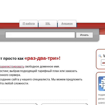
IT-работа
SSL
Аукцион
W
«раз-два-три»!
т просто как
зарегистрировать
свободное доменное имя.
остинг, выбрав подходящий тарифный план или заказать
енного сервера.
оздание сайта у нашего специалиста. Мы можем предложить
йта любой сложности.
пода
регис
шанс