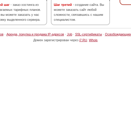
ой шаг
- заказ хостинга из
Шаг третий
- создание сайта. Вы
агаемых тарифных планов.
можете заказать сайт любой
 вы можете заказать у нас
сложности, связавшись с нашим
овку выделенного сервера.
специалистом.
ов
·
Аренда, покупка и продажа IP-адресов
·
Job
·
SSL-сертификаты
·
Освобождающие
Домен зарегистрирован через
i7.RU
.
Whois