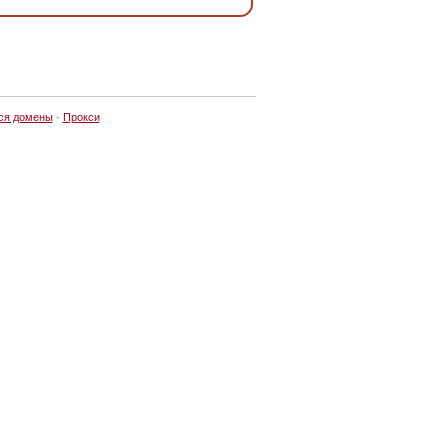
ся домены
·
Прокси