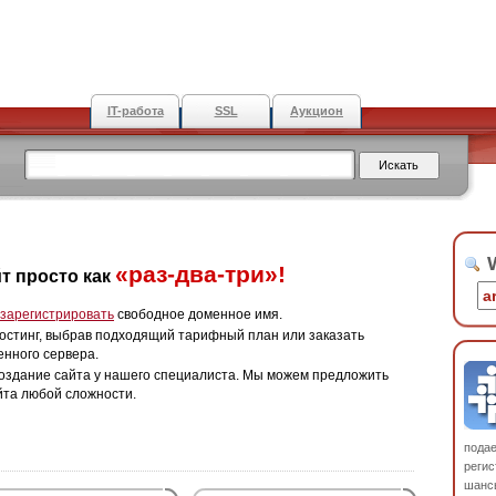
IT-работа
SSL
Аукцион
W
«раз-два-три»!
т просто как
зарегистрировать
свободное доменное имя.
остинг, выбрав подходящий тарифный план или заказать
енного сервера.
оздание сайта у нашего специалиста. Мы можем предложить
йта любой сложности.
пода
регис
шанс