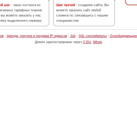
ой шаг
- заказ хостинга из
Шаг третий
- создание сайта. Вы
агаемых тарифных планов.
можете заказать сайт любой
 вы можете заказать у нас
сложности, связавшись с нашим
овку выделенного сервера.
специалистом.
ов
·
Аренда, покупка и продажа IP-адресов
·
Job
·
SSL-сертификаты
·
Освобождающие
Домен зарегистрирован через
i7.RU
.
Whois