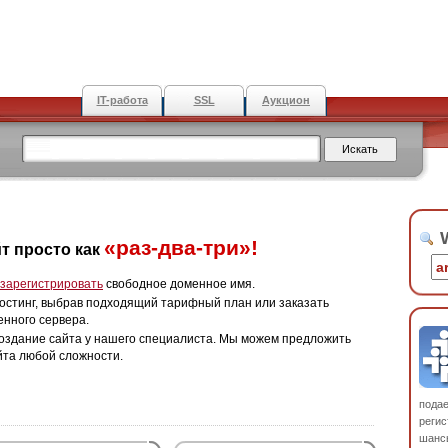
IT-работа
SSL
Аукцион
W
«раз-два-три»!
т просто как
зарегистрировать
свободное доменное имя.
остинг, выбрав подходящий тарифный план или заказать
енного сервера.
оздание сайта у нашего специалиста. Мы можем предложить
йта любой сложности.
пода
регис
шанс