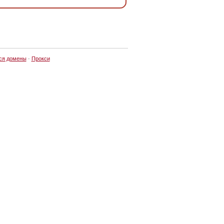
ся домены
·
Прокси