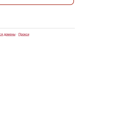
ся домены
·
Прокси