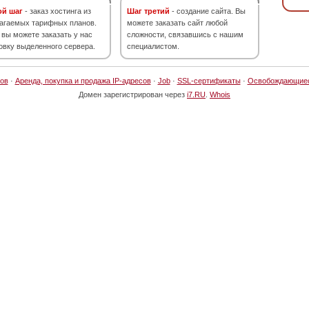
ой шаг
- заказ хостинга из
Шаг третий
- создание сайта. Вы
агаемых тарифных планов.
можете заказать сайт любой
 вы можете заказать у нас
сложности, связавшись с нашим
овку выделенного сервера.
специалистом.
ов
·
Аренда, покупка и продажа IP-адресов
·
Job
·
SSL-сертификаты
·
Освобождающие
Домен зарегистрирован через
i7.RU
.
Whois