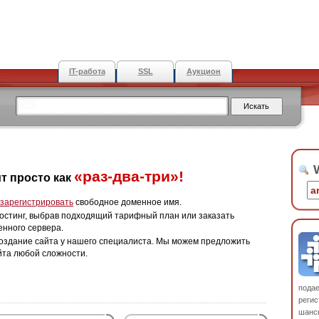
IT-работа
SSL
Аукцион
W
«раз-два-три»!
т просто как
зарегистрировать
свободное доменное имя.
остинг, выбрав подходящий тарифный план или заказать
енного сервера.
оздание сайта у нашего специалиста. Мы можем предложить
йта любой сложности.
пода
регис
шанс