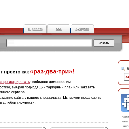
IT-работа
SSL
Аукцион
W
«раз-два-три»!
т просто как
зарегистрировать
свободное доменное имя.
остинг, выбрав подходящий тарифный план или заказать
енного сервера.
оздание сайта у нашего специалиста. Мы можем предложить
йта любой сложности.
пода
регис
шанс