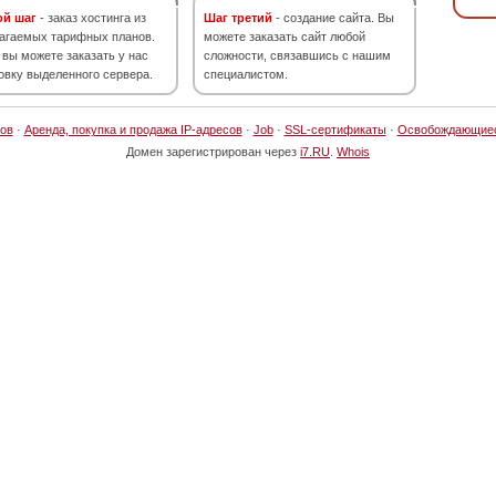
ой шаг
- заказ хостинга из
Шаг третий
- создание сайта. Вы
агаемых тарифных планов.
можете заказать сайт любой
 вы можете заказать у нас
сложности, связавшись с нашим
овку выделенного сервера.
специалистом.
ов
·
Аренда, покупка и продажа IP-адресов
·
Job
·
SSL-сертификаты
·
Освобождающие
Домен зарегистрирован через
i7.RU
.
Whois