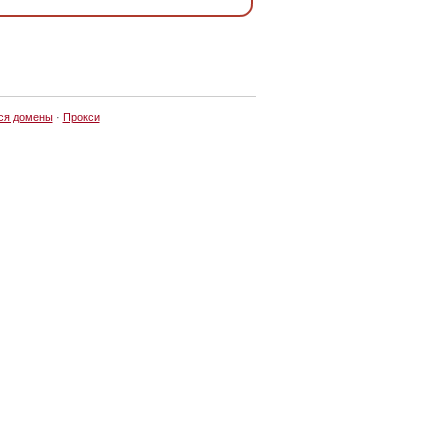
ся домены
·
Прокси