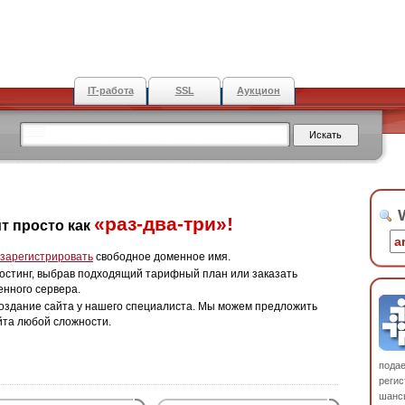
IT-работа
SSL
Аукцион
W
«раз-два-три»!
т просто как
зарегистрировать
свободное доменное имя.
остинг, выбрав подходящий тарифный план или заказать
енного сервера.
оздание сайта у нашего специалиста. Мы можем предложить
йта любой сложности.
пода
регис
шанс