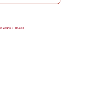
ся домены
·
Прокси