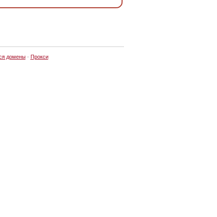
ся домены
·
Прокси