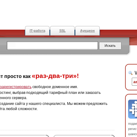
IT-работа
SSL
Аукцион
W
«раз-два-три»!
т просто как
зарегистрировать
свободное доменное имя.
остинг, выбрав подходящий тарифный план или заказать
енного сервера.
оздание сайта у нашего специалиста. Мы можем предложить
йта любой сложности.
пода
регис
шанс