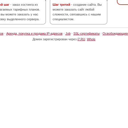
ой шаг
- заказ хостинга из
Шаг третий
- создание сайта. Вы
агаемых тарифных планов.
можете заказать сайт любой
 вы можете заказать у нас
сложности, связавшись с нашим
овку выделенного сервера.
специалистом.
ов
·
Аренда, покупка и продажа IP-адресов
·
Job
·
SSL-сертификаты
·
Освобождающие
Домен зарегистрирован через
i7.RU
.
Whois