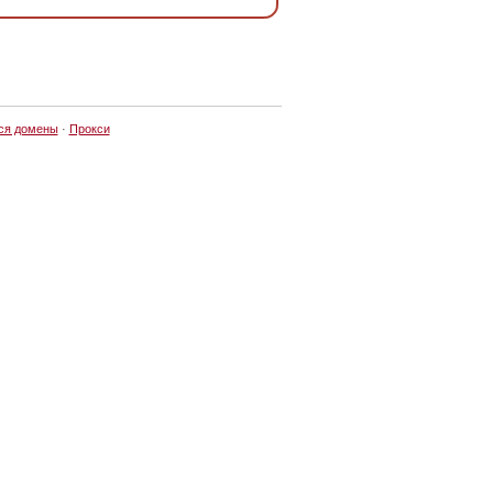
ся домены
·
Прокси