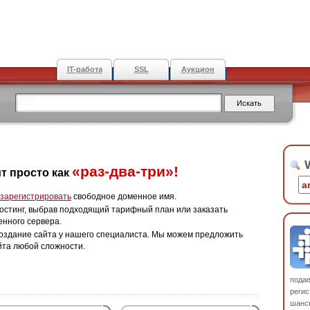
IT-работа
SSL
Аукцион
W
«раз-два-три»!
т просто как
зарегистрировать
свободное доменное имя.
остинг, выбрав подходящий тарифный план или заказать
енного сервера.
оздание сайта у нашего специалиста. Мы можем предложить
йта любой сложности.
пода
регис
шанс