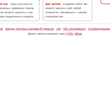
ой шаг
- заказ хостинга из
Шаг третий
- создание сайта. Вы
агаемых тарифных планов.
можете заказать сайт любой
 вы можете заказать у нас
сложности, связавшись с нашим
овку выделенного сервера.
специалистом.
ов
·
Аренда, покупка и продажа IP-адресов
·
Job
·
SSL-сертификаты
·
Освобождающие
Домен зарегистрирован через
i7.RU
.
Whois